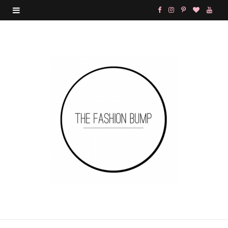
F
I
P
B
Y
a
n
i
l
o
c
s
n
o
u
e
t
t
g
T
b
a
e
L
u
o
g
r
o
b
o
r
e
v
e
k
a
s
i
m
t
n