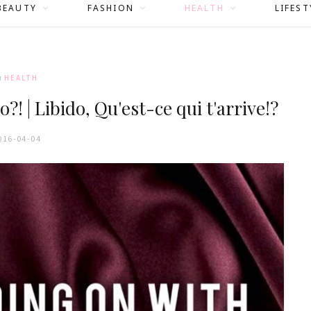
BEAUTY
FASHION
HEALTH
LIFEST
n
HEALTH
! | Libido, Qu'est-ce qui t'arrive!?
016-04-04