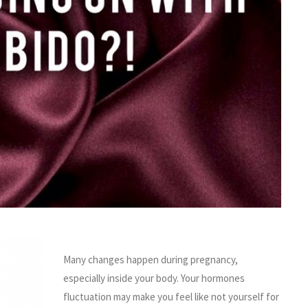
Many changes happen during pregnancy,
especially inside your body. Your hormones
fluctuation may make you feel like not yourself for