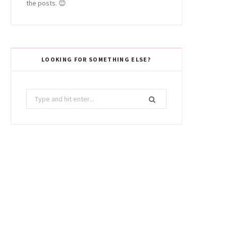
the posts. 😊
LOOKING FOR SOMETHING ELSE?
Search
for: