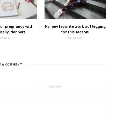
our pregnancy with
My new favorite
work out legging
Daily Planners
for this season!
2018-07-10
2018-03-06
E A COMMENT